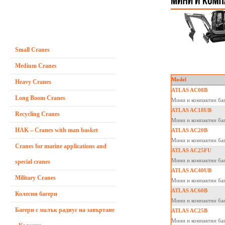
Small Cranes
Medium Cranes
Model
Heavy Cranes
ATLAS AC08B
Long Boom Cranes
Мини и компактни 
ATLAS AC18UB
Recycling Cranes
Мини и компактни 
HAK – Cranes with man basket
ATLAS AC20B
Мини и компактни 
Cranes for marine applications and
ATLAS AC25FU
Мини и компактни 
special cranes
ATLAS AC40UB
Military Cranes
Мини и компактни 
ATLAS AC60B
Колесни багери
Мини и компактни 
Багери с малък радиус на завъртане
ATLAS AC25B
Мини и компактни 