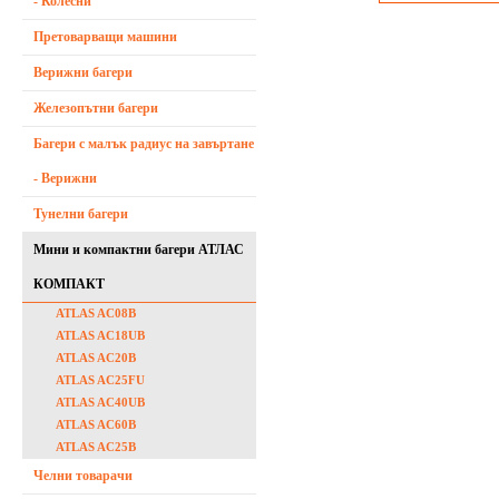
- Колесни
Претоварващи машини
Верижни багери
Железопътни багери
Багери с малък радиус на завъртане
- Верижни
Тунелни багери
Мини и компактни багери АТЛАС
КОМПАКТ
ATLAS AC08B
ATLAS AC18UB
ATLAS AC20B
ATLAS AC25FU
ATLAS AC40UB
ATLAS AC60B
ATLAS AC25B
Челни товарачи