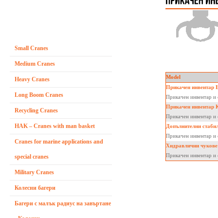
Small Cranes
Medium Cranes
Model
Heavy Cranes
Прикачен инвентар 
Long Boom Cranes
Прикачен инвентар и 
Прикачен инвентар 
Recycling Cranes
Прикачен инвентар и 
HAK – Cranes with man basket
Допълнителни стаби
Прикачен инвентар и 
Cranes for marine applications and
Хидравлични чуков
Прикачен инвентар и 
special cranes
Military Cranes
Колесни багери
Багери с малък радиус на завъртане