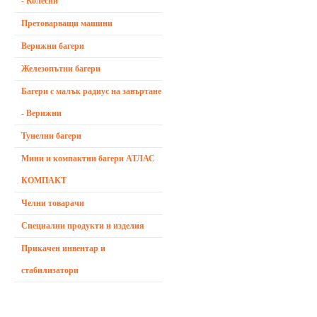
- Колесни
Претоварващи машини
Верижни багери
Железопътни багери
Багери с малък радиус на завъртане
- Верижни
Тунелни багери
Мини и компактни багери АТЛАС
КОМПАКТ
Челни товарачи
Специални продукти и изделия
Прикачен инвентар и
стабилизатори