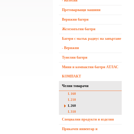
- Колесни
Претоварващи машини
Верижни багери
Железопътни багери
Багери с малък радиус на завъртане
- Верижни
Тунелни багери
Мини и компактни багери АТЛАС
КОМПАКТ
Челни товарачи
L 160
L 210
L 260
L 310
Специални продукти и изделия
Прикачен инвентар и