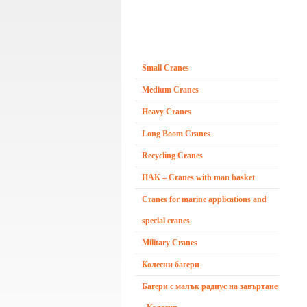
Small Cranes
Medium Cranes
Heavy Cranes
Long Boom Cranes
Recycling Cranes
HAK – Cranes with man basket
Cranes for marine applications and
special cranes
Military Cranes
Колесни багери
Багери с малък радиус на завъртане