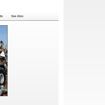
ds
See Also